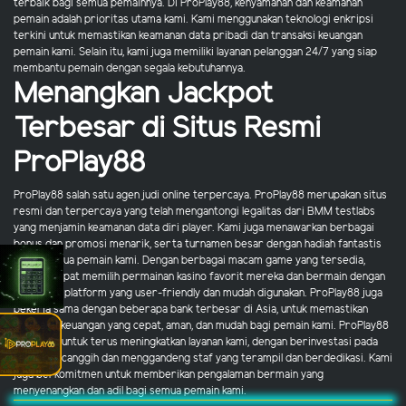
terbaik bagi semua pemainnya. Di ProPlay88, kenyamanan dan keamanan
pemain adalah prioritas utama kami. Kami menggunakan teknologi enkripsi
terkini untuk memastikan keamanan data pribadi dan transaksi keuangan
pemain kami. Selain itu, kami juga memiliki layanan pelanggan 24/7 yang siap
membantu pemain dengan segala kebutuhannya.
Menangkan Jackpot
Terbesar di Situs Resmi
ProPlay88
ProPlay88 salah satu agen judi online terpercaya. ProPlay88 merupakan situs
resmi dan terpercaya yang telah mengantongi legalitas dari BMM testlabs
yang menjamin keamanan data diri player. Kami juga menawarkan berbagai
bonus dan promosi menarik, serta turnamen besar dengan hadiah fantastis
untuk semua pemain kami. Dengan berbagai macam game yang tersedia,
pemain dapat memilih permainan kasino favorit mereka dan bermain dengan
nyaman di platform yang user-friendly dan mudah digunakan. ProPlay88 juga
bekerja sama dengan beberapa bank terbesar di Asia, untuk memastikan
transaksi keuangan yang cepat, aman, dan mudah bagi pemain kami. ProPlay88
berusaha untuk terus meningkatkan layanan kami, dengan berinvestasi pada
teknologi canggih dan menggandeng staf yang terampil dan berdedikasi. Kami
juga berkomitmen untuk memberikan pengalaman bermain yang
menyenangkan dan adil bagi semua pemain kami.