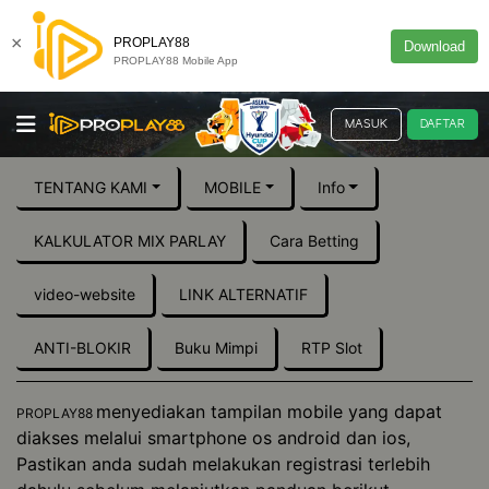
×
PROPLAY88
Download
PROPLAY88 Mobile App
MASUK
DAFTAR
TENTANG KAMI
MOBILE
Info
KALKULATOR MIX PARLAY
Cara Betting
video-website
LINK ALTERNATIF
ANTI-BLOKIR
Buku Mimpi
RTP Slot
menyediakan tampilan mobile yang dapat
PROPLAY88
diakses melalui smartphone os android dan ios,
Pastikan anda sudah melakukan registrasi terlebih