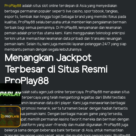
ProPlay88
adalah situs slot online terdepan di Asia yang menyediakan
berbagai permainan populer seperti live casino, sportsbook, tangkas,
esports, tembak ikan hingga togel.Sebagai brand yang memiliki fokus pada
kualitas, ProPlay88 selalu berusaha untuk memberikan pengalaman bermain
terbaik bagi semua pemainnya. Di ProPlay88, kenyamanan dan keamanan
pemain adalah prioritas utama kami. Kami menggunakan teknologi enkripsi
terkini untuk memastikan keamanan data pribadi dan transaksi keuangan
pemain kami. Selain itu, kami juga memiliki layanan pelanggan 24/7 yang siap
membantu pemain dengan segala kebutuhannya.
Menangkan Jackpot
Terbesar di Situs Resmi
ProPlay88
ProPlay88 salah satu agen judi online terpercaya. ProPlay88 merupakan situs
resmi dan terpercaya yang telah mengantongi legalitas dari BMM testlabs
yang menjamin keamanan data diri player. Kami juga menawarkan berbagai
bonus dan promosi menarik, serta turnamen besar dengan hadiah fantastis
untuk semua pemain kami. Dengan berbagai macam game yang tersedia,
pemain dapat memilih permainan kasino favorit mereka dan bermain dengan
nyaman di platform yang user-friendly dan mudah digunakan. ProPlay88 juga
bekerja sama dengan beberapa bank terbesar di Asia, untuk memastikan
transaksi keuangan yang cepat, aman, dan mudah bagi pemain kami. ProPlay88