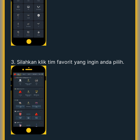
3. Silahkan klik tim favorit yang ingin anda pilih.