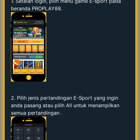
1. Setelah login, pilih menu game E-sport pada
beranda PROPLAY88.
2. Pilih jenis pertandingan E-Sport yang ingin
anda pasang atau pilih All untuk menampilkan
semua pertandingan .