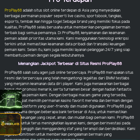
ProPlay88
adalah situs slot online terdepan di Asia yang menyediakan
berbagai permainan populer seperti live casino, sportsbook, tangkas,
esports, tembak ikan hingga togel.Sebagai brand yang memiliki fokus pada
kualitas, ProPlay88 selalu berusaha untuk memberikan pengalaman bermain
terbaik bagi semua pemainnya. Di ProPlay88, kenyamanan dan keamanan
pemain adalah prioritas utama kami. Kami menggunakan teknologi enkripsi
terkini untuk memastikan keamanan data pribadi dan transaksi keuangan
pemain kami. Selain itu, kami juga memiliki layanan pelanggan 24/7 yang siap
membantu pemain dengan segala kebutuhannya.
Menangkan Jackpot Terbesar di Situs Resmi ProPlay88
ProPlay88 salah satu agen judi online terpercaya. ProPlay88 merupakan situs
resmi dan terpercaya yang telah mengantongi legalitas dari BMM testlabs
yang menjamin keamanan data diri player. Kami juga menawarkan berbagai
bonus dan promosi menarik, serta turnamen besar dengan hadiah fantastis
untuk semua pemain kami. Dengan berbagai macam game yang tersedia,
pemain dapat memilih permainan kasino favorit mereka dan bermain dengan
nyaman di platform yang user-friendly dan mudah digunakan. ProPlay88 juga
bekerja sama dengan beberapa bank terbesar di Asia, untuk memastikan
transaksi keuangan yang cepat, aman, dan mudah bagi pemain kami. ProPlay88
berusaha untuk terus meningkatkan layanan kami, dengan berinvestasi pada
teknologi canggih dan menggandeng staf yang terampil dan berdedikasi. Kami
juga berkomitmen untuk memberikan pengalaman bermain yang